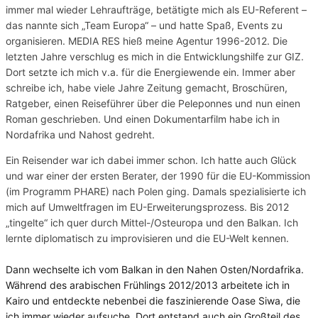
immer mal wieder Lehraufträge, betätigte mich als EU-Referent –
das nannte sich „Team Europa“ – und hatte Spaß, Events zu
organisieren. MEDIA RES hieß meine Agentur 1996-2012. Die
letzten Jahre verschlug es mich in die Entwicklungshilfe zur GIZ.
Dort setzte ich mich v.a. für die Energiewende ein. Immer aber
schreibe ich, habe viele Jahre Zeitung gemacht, Broschüren,
Ratgeber, einen Reiseführer über die Peleponnes und nun einen
Roman geschrieben. Und einen Dokumentarfilm habe ich in
Nordafrika und Nahost gedreht.
Ein Reisender war ich dabei immer schon. Ich hatte auch Glück
und war einer der ersten Berater, der 1990 für die EU-Kommission
(im Programm PHARE) nach Polen ging. Damals spezialisierte ich
mich auf Umweltfragen im EU-Erweiterungsprozess. Bis 2012
„tingelte“ ich quer durch Mittel-/Osteuropa und den Balkan. Ich
lernte diplomatisch zu improvisieren und die EU-Welt kennen.
Dann wechselte ich vom Balkan in den Nahen Osten/Nordafrika.
Während des arabischen Frühlings 2012/2013 arbeitete ich in
Kairo und entdeckte nebenbei die faszinierende Oase Siwa, die
ich immer wieder aufsuche. Dort entstand auch ein Großteil des