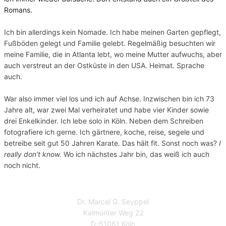
Romans.
Ich bin allerdings kein Nomade. Ich habe meinen Garten gepflegt,
Fußböden gelegt und Familie gelebt. Regelmäßig besuchten wir
meine Familie, die in Atlanta lebt, wo meine Mutter aufwuchs, aber
auch verstreut an der Ostküste in den USA. Heimat. Sprache
auch.
War also immer viel los und ich auf Achse. Inzwischen bin ich 73
Jahre alt, war zwei Mal verheiratet und habe vier Kinder sowie
drei Enkelkinder. Ich lebe solo in Köln. Neben dem Schreiben
fotografiere ich gerne. Ich gärtnere, koche, reise, segele und
betreibe seit gut 50 Jahren Karate. Das hält fit. Sonst noch was?
I
really don’t know.
Wo ich nächstes Jahr bin, das weiß ich auch
noch nicht.
Gästebuch
Bestellformular
Impressum
Datenschutzerklärung
Dr. Marcel G. Seyppel
Kalmünter Weg 22
D-51061 Köln