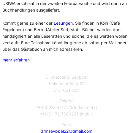
USIWA erscheint in der zweiten Februarwoche und wird dann an
Buchhandlungen ausgeliefert.
Kommt gerne zu einer der
Lesungen
. Sie finden in Köln (Café
Engelchen) und Berlin (Atelier Süd) statt. Bücher werden dort
handsigniert an alle Leseratten und solche, die es werden wollen,
verkauft. Eure Teilnahme könnt ihr gerne ab sofort per Mail oder
über das Gästebuch an mich adressieren.
mehr erfahren
Gästebuch
Bestellformular
Impressum
Datenschutzerklärung
Dr. Marcel G. Seyppel
Kalmünter Weg 22
D-51061 Köln
Telefon
*49(0)221.97772786 (Festnetz)
*49(0)172.7500291 (mobil)
Email
drmseyppel22@gmail.com